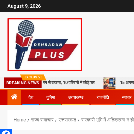
August 9, 2026
EXCLUSIVE
श का कहर: भूस्खलन से दहशत, 10 परिवारों ने छोड़े घर
15 अगस्त तक LPG कनेक्श
BREAKING NEWS
देश
दुनिया
उत्तराखण्ड
राजनीति
व्यापार
Home
राज्य समाचार
उत्तराखण्ड
सरकारी भूमि में अतिक्रमण न हो