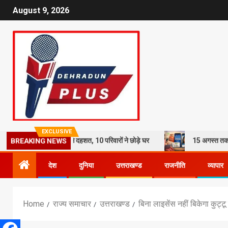
August 9, 2026
EXCLUSIVE
हर: भूस्खलन से दहशत, 10 परिवारों ने छोड़े घर
15 अगस्त तक LPG कनेक्शन की 
BREAKING NEWS
देश
दुनिया
उत्तराखण्ड
राजनीति
व्यापार
Home
राज्य समाचार
उत्तराखण्ड
बिना लाइसेंस नहीं बिकेगा कुट्ट