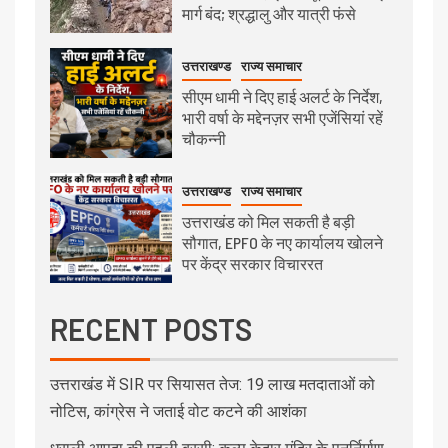
मार्ग बंद; श्रद्धालु और यात्री फंसे
उत्तराखण्ड
राज्य समाचार
सीएम धामी ने दिए हाई अलर्ट के निर्देश,
भारी वर्षा के मद्देनज़र सभी एजेंसियां रहें
चौकन्नी
उत्तराखण्ड
राज्य समाचार
उत्तराखंड को मिल सकती है बड़ी
सौगात, EPFO के नए कार्यालय खोलने
पर केंद्र सरकार विचाररत
RECENT POSTS
उत्तराखंड में SIR पर सियासत तेज: 19 लाख मतदाताओं को
नोटिस, कांग्रेस ने जताई वोट कटने की आशंका