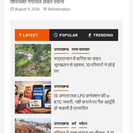
शिवभक्त गंगाजल लेकर रवाना
August 9, 2026
dehradunplus
LATEST
POPULAR
TRENDING
उत्तराखण्ड
राज्य समाचार
रुद्रप्रयाग में बारिश का कहर:
भूस्खलन से दहशत, 10 परिवारों ने छोड़े
घर
उत्तराखण्ड
15 अगस्त तक LPG कनेक्शन की e-
KYC जरूरी, नहीं कराने पर गैस आपूर्ति
हो सकती है प्रभावित
उत्तराखण्ड
धर्म
पर्यटन
हरिद्वार में डाक कांवड़ का सैलाब, 3.19