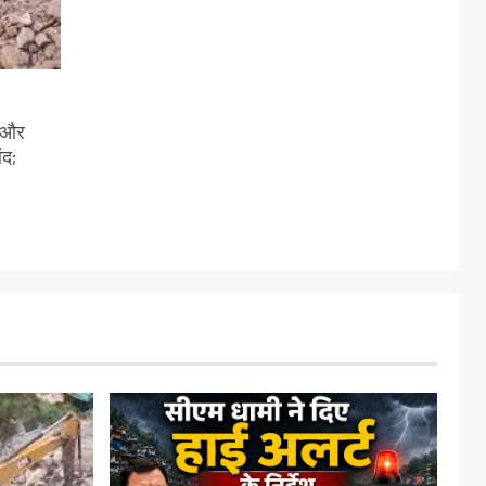
ी और
ंद;