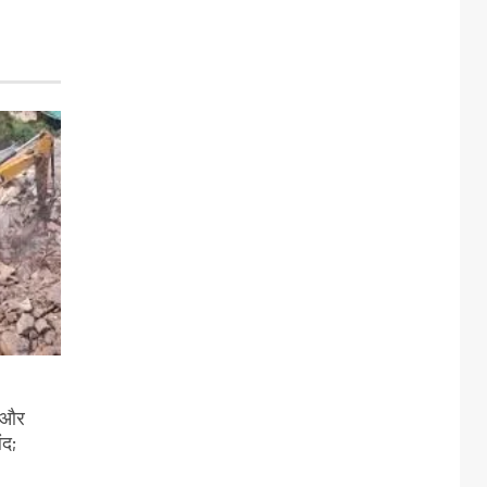
ी और
ंद;