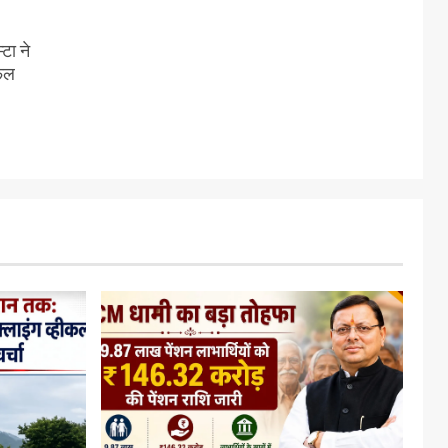
टा ने
सफल