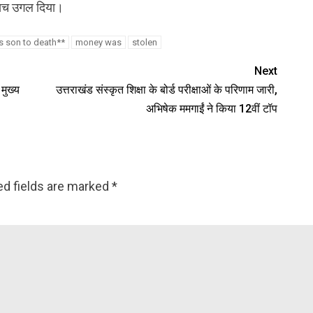
े सच उगल दिया।
s son to death**
money was
stolen
Next
मुख्य
उत्तराखंड संस्कृत शिक्षा के बोर्ड परीक्षाओं के परिणाम जारी,
अभिषेक ममगाईं ने किया 12वीं टॉप
ed fields are marked
*