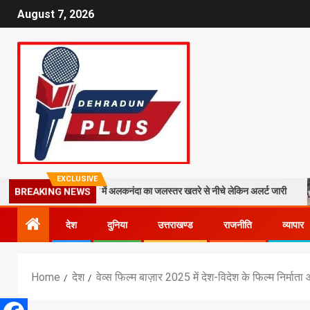
August 7, 2026
EXCLUSIVE
गिरा मलबा, श्रीनगर में अलकनंदा का जलस्तर खतरे से नीचे लेकिन अलर्ट जारी
26 
BREAKING NEWS
देश
दुनिया
उत्तराखण्ड
राजनीति
व्यापार
Home
देश
वेव्स फिल्म बाज़ार 2025 में देश-विदेश के फिल्म निर्माता औ