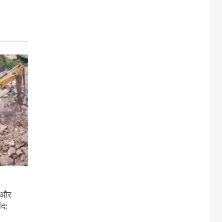
ी और
ंद;