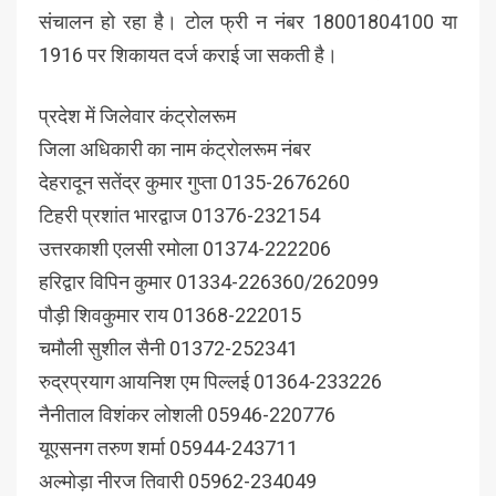
संचालन हो रहा है। टोल फ्री न नंबर 18001804100 या
1916 पर शिकायत दर्ज कराई जा सकती है।
प्रदेश में जिलेवार कंट्रोलरूम
जिला अधिकारी का नाम कंट्रोलरूम नंबर
देहरादून सतेंद्र कुमार गुप्ता 0135-2676260
टिहरी प्रशांत भारद्वाज 01376-232154
उत्तरकाशी एलसी रमोला 01374-222206
हरिद्वार विपिन कुमार 01334-226360/262099
पौड़ी शिवकुमार राय 01368-222015
चमौली सुशील सैनी 01372-252341
रुद्रप्रयाग आयनिश एम पिल्लई 01364-233226
नैनीताल विशंकर लोशली 05946-220776
यूएसनग तरुण शर्मा 05944-243711
अल्मोड़ा नीरज तिवारी 05962-234049