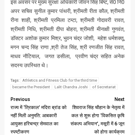
इस अवसर पर मुख्य सुरक्षा अधिकारी जीवन सिंह बिष्ट, से0 नि0
अपर सचिव सुनील कुमार पांथरी, श्रीमती रीता कौल, श्रीमती
रीना शाही, श्रीमती प्रमिला टम्टा, श्रीमती गोदावरी रावत,
श्रीमती निधि, श्रीमती दीपा बोहरा, श्रीमती मीनाक्षी गुणवंत,
डॉक्टर अशोक कुमार मिश्र, भुवन चंद्र जोशी, महेश धर्मशक्तू,
मगन चन्द सिंह राणा ,श्री तेज सिंह, श्री रणजीत सिंह रावत,
माधव नौटियाल, जगत डसीला, प्रवीण चंद्र सहित अनेक
सदस्य उपस्थित थे।
Athletics and Fitness Club for the third time
Tags:
became the President
Lalit Chandra Joshi
of Secretariat
Previous
Next
राज्य में ‘त्रिकाल’ मदिरा ब्रांड को
शिवराज सिंह चौहान के नेतृत्व में
नहीं मिली अनुमति: आबकारी
कल से शुरू होगा ‘विकसित कृषि
आयुक्त हरिचन्द्र सेमवाल का
संकल्प अभियान’, मसूरी में 6 जून
स्पष्टीकरण
को होगा कार्यक्रम