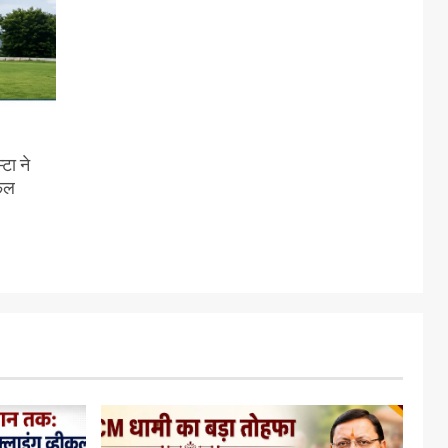
टा ने
सफल