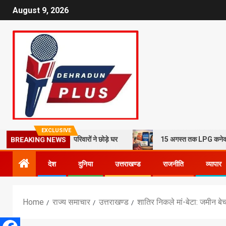
August 9, 2026
EXCLUSIVE
 से दहशत, 10 परिवारों ने छोड़े घर
15 अगस्त तक LPG कनेक्शन की e-KYC जरूर
BREAKING NEWS
देश
दुनिया
उत्तराखण्ड
राजनीति
व्यापार
Home
राज्य समाचार
उत्तराखण्ड
शातिर निकले मां-बेटा: जमीन बेच