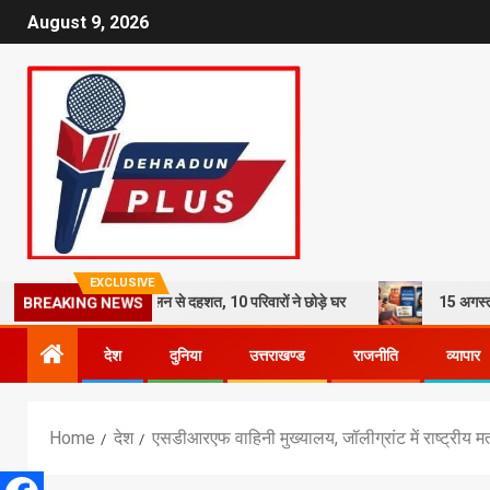
August 9, 2026
EXCLUSIVE
श का कहर: भूस्खलन से दहशत, 10 परिवारों ने छोड़े घर
15 अगस्त तक LPG कनेक्
BREAKING NEWS
देश
दुनिया
उत्तराखण्ड
राजनीति
व्यापार
Home
देश
एसडीआरएफ वाहिनी मुख्यालय, जॉलीग्रांट में राष्ट्रीय