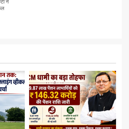
टा ने
सफल