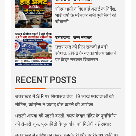
सीएम धामी ने दिए हाई अलर्ट के निर्देश,
भारी वर्षा के मद्देनज़र सभी एजेंसियां रहें
चौकन्नी
उत्तराखण्ड
राज्य समाचार
उत्तराखंड को मिल सकती है बड़ी
सौगात, EPFO के नए कार्यालय खोलने
पर केंद्र सरकार विचाररत
RECENT POSTS
उत्तराखंड में SIR पर सियासत तेज: 19 लाख मतदाताओं को
नोटिस, कांग्रेस ने जताई वोट कटने की आशंका
धराली आपदा की पहली बरसी: कल्प केदार मंदिर के पुनर्निर्माण
की तैयारी शुरू, प्रभावितों के पुनर्वास को मिलेगी नई रफ्तार
उत्तराखंड में बारिश का कहर: यमुनोत्री और बदरीनाथ हाईवे पर