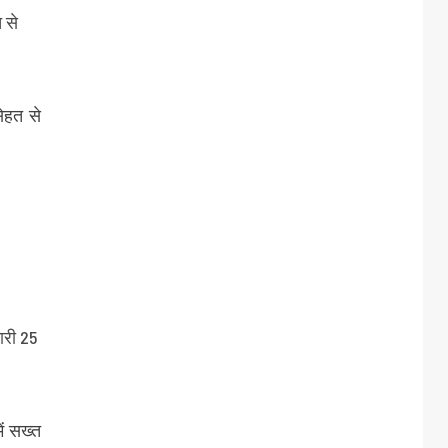
 से
ेहत से
ारी 25
ें सख्त