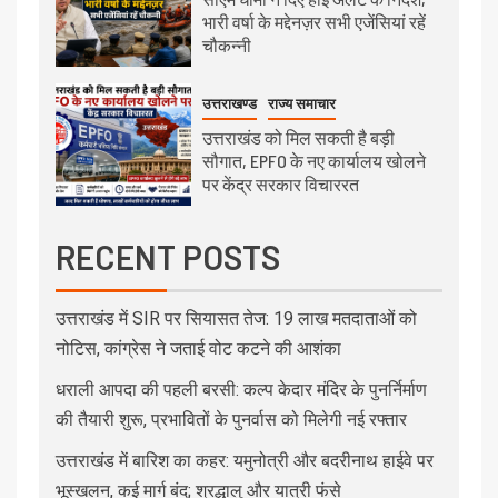
भारी वर्षा के मद्देनज़र सभी एजेंसियां रहें
चौकन्नी
उत्तराखण्ड
राज्य समाचार
उत्तराखंड को मिल सकती है बड़ी
सौगात, EPFO के नए कार्यालय खोलने
पर केंद्र सरकार विचाररत
RECENT POSTS
उत्तराखंड में SIR पर सियासत तेज: 19 लाख मतदाताओं को
नोटिस, कांग्रेस ने जताई वोट कटने की आशंका
धराली आपदा की पहली बरसी: कल्प केदार मंदिर के पुनर्निर्माण
की तैयारी शुरू, प्रभावितों के पुनर्वास को मिलेगी नई रफ्तार
उत्तराखंड में बारिश का कहर: यमुनोत्री और बदरीनाथ हाईवे पर
भूस्खलन, कई मार्ग बंद; श्रद्धालु और यात्री फंसे