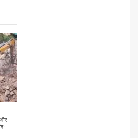
ी और
ंद;