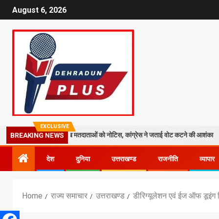
August 6, 2026
EXCLUSIVE
त तेज: 19 लाख मतदाताओं को नोटिस, कांग्रेस ने जताई वोट कटने की आशंका
ध
BREAKING NEWS
देश
दुनिया
उत्तराखण्ड
राजनीति
व्यापार
Home
राज्य समाचार
उत्तराखण्ड
डीरिग्यूलेशन एवं ईज ऑफ डूइंग ब