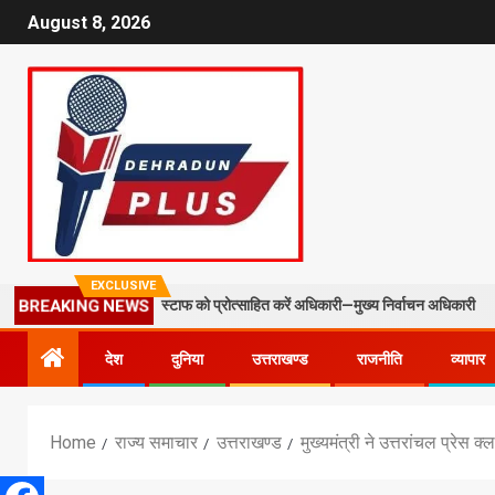
August 8, 2026
EXCLUSIVE
O और फील्ड स्टाफ को प्रोत्साहित करें अधिकारी—मुख्य निर्वाचन अधिकारी
मस
BREAKING NEWS
देश
दुनिया
उत्तराखण्ड
राजनीति
व्यापार
Home
राज्य समाचार
उत्तराखण्ड
मुख्यमंत्री ने उत्तरांचल प्रेस क