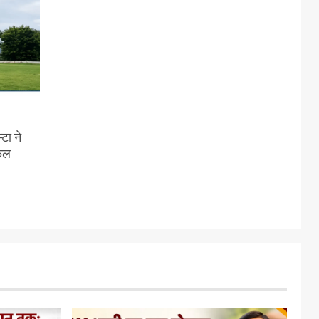
टा ने
सफल