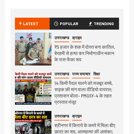
LATEST
POPULAR
TRENDING
उत्तराखण्ड
क्राइम
₹5 हजार के शक में दोस्त बना कातिल,
बेरहमी से हत्या कर निर्माणाधीन मकान
के पास फेंका शव
उत्तराखण्ड
राज्य समाचार
शिक्षा
14 किमी पैदल चलने को मजबूर बच्चे,
सड़क की मांग वाला वीडियो वायरल;
प्रशासन बोला- PMGSY-4 के तहत
प्रस्ताव मंजूर
उत्तराखण्ड
क्राइम
श्रीनगर में किराये के कमरे में मिला बीए
छात्र का शव, आत्महत्या की आशंका;