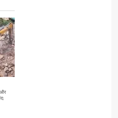
ी और
ंद;