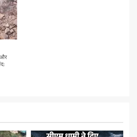
ी और
ंद;