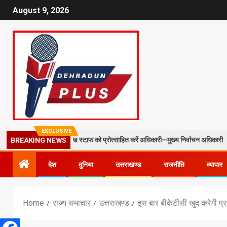
August 9, 2026
EXCLUSIVE
 BLO और फील्ड स्टाफ को प्रोत्साहित करें अधिकारी—मुख्य निर्वाचन अधिकारी
BREAKING NEWS
देश
दुनिया
उत्तराखण्ड
राजनीति
व्यापार
Home
राज्य समाचार
उत्तराखण्ड
इस बार बीकेटीसी खुद करेगी प्र