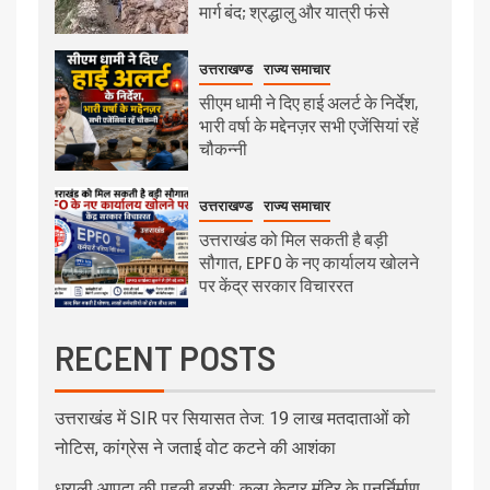
मार्ग बंद; श्रद्धालु और यात्री फंसे
उत्तराखण्ड
राज्य समाचार
सीएम धामी ने दिए हाई अलर्ट के निर्देश,
भारी वर्षा के मद्देनज़र सभी एजेंसियां रहें
चौकन्नी
उत्तराखण्ड
राज्य समाचार
उत्तराखंड को मिल सकती है बड़ी
सौगात, EPFO के नए कार्यालय खोलने
पर केंद्र सरकार विचाररत
RECENT POSTS
उत्तराखंड में SIR पर सियासत तेज: 19 लाख मतदाताओं को
नोटिस, कांग्रेस ने जताई वोट कटने की आशंका
धराली आपदा की पहली बरसी: कल्प केदार मंदिर के पुनर्निर्माण