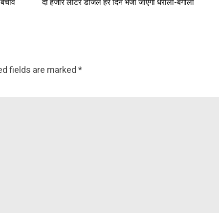
त-बचाव
दो हजार लीटर डीजल हर दिन भेजा जाएगा धराली-बगौली
ed fields are marked
*