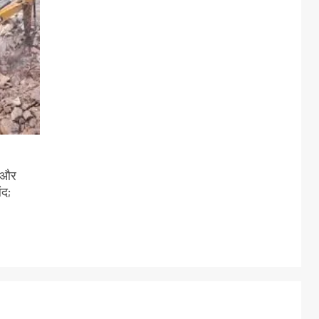
ी और
ंद;