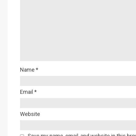
Name
*
Email
*
Website
Save my name, email, and website in this bro