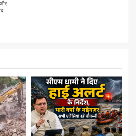
ी और
ंद;