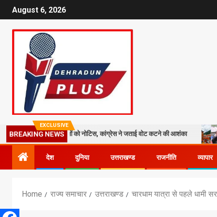
August 6, 2026
EXCLUSIVE
लाख मतदाताओं को नोटिस, कांग्रेस ने जताई वोट कटने की आशंका
धराली आपदा क
BREAKING NEWS
देश
दुनिया
उत्तराखण्ड
राजनीति
व्यापार
Home
राज्य समाचार
उत्तराखण्ड
चारधाम यात्रा से पहले धामी सर