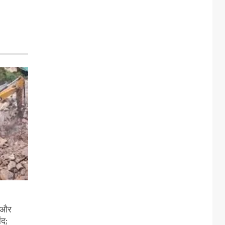
ी और
ंद;