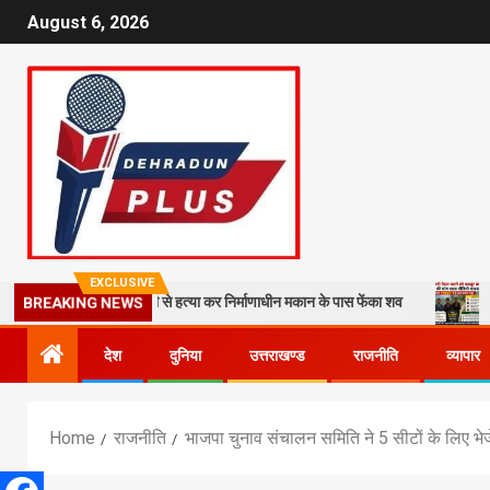
August 6, 2026
EXCLUSIVE
 कातिल, बेरहमी से हत्या कर निर्माणाधीन मकान के पास फेंका शव
14 किमी पैदल 
BREAKING NEWS
देश
दुनिया
उत्तराखण्ड
राजनीति
व्यापार
Home
राजनीति
भाजपा चुनाव संचालन समिति ने 5 सीटों के लिए भेजे