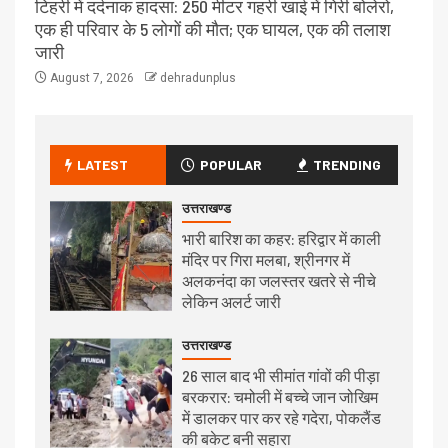
टिहरी में दर्दनाक हादसा: 250 मीटर गहरी खाई में गिरी बोलेरो,
एक ही परिवार के 5 लोगों की मौत; एक घायल, एक की तलाश
जारी
August 7, 2026
dehradunplus
LATEST
POPULAR
TRENDING
उत्तराखण्ड
भारी बारिश का कहर: हरिद्वार में काली
मंदिर पर गिरा मलबा, श्रीनगर में
अलकनंदा का जलस्तर खतरे से नीचे
लेकिन अलर्ट जारी
उत्तराखण्ड
26 साल बाद भी सीमांत गांवों की पीड़ा
बरकरार: चमोली में बच्चे जान जोखिम
में डालकर पार कर रहे गदेरा, पोकलैंड
की बकेट बनी सहारा