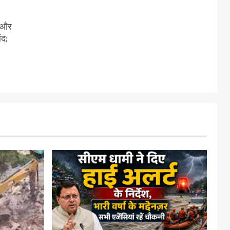
ी और
ंद;