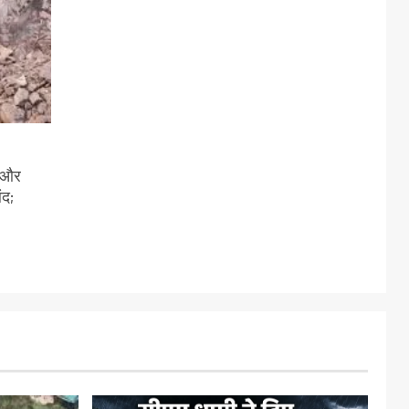
ी और
ंद;