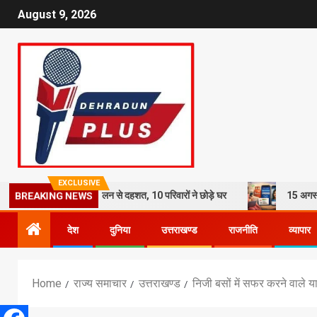
August 9, 2026
EXCLUSIVE
रिश का कहर: भूस्खलन से दहशत, 10 परिवारों ने छोड़े घर
15 अगस्त तक LPG कनेक
BREAKING NEWS
देश
दुनिया
उत्तराखण्ड
राजनीति
व्यापार
Home
राज्य समाचार
उत्तराखण्ड
निजी बसों में सफर करने वाले यात