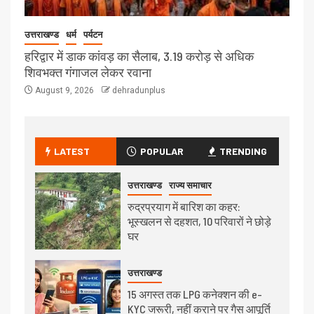
उत्तराखण्ड
धर्म
पर्यटन
हरिद्वार में डाक कांवड़ का सैलाब, 3.19 करोड़ से अधिक
शिवभक्त गंगाजल लेकर रवाना
August 9, 2026
dehradunplus
LATEST
POPULAR
TRENDING
उत्तराखण्ड
राज्य समाचार
रुद्रप्रयाग में बारिश का कहर:
भूस्खलन से दहशत, 10 परिवारों ने छोड़े
घर
उत्तराखण्ड
15 अगस्त तक LPG कनेक्शन की e-
KYC जरूरी, नहीं कराने पर गैस आपूर्ति