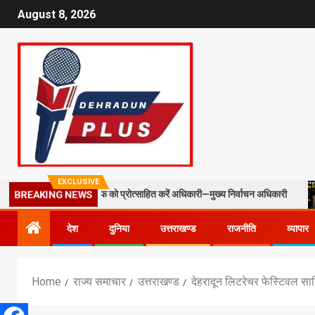
August 8, 2026
EXCLUSIVE
्ड स्टाफ को प्रोत्साहित करें अधिकारी—मुख्य निर्वाचन अधिकारी
मसूरी में प
BREAKING NEWS
देश
दुनिया
उत्तराखण्ड
राजनीति
व्यापार
Home
राज्य समाचार
उत्तराखण्ड
देहरादून लिटरेचर फेस्टिवल साह