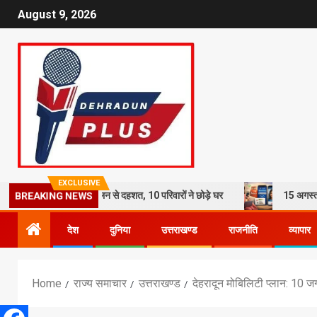
August 9, 2026
EXCLUSIVE
 का कहर: भूस्खलन से दहशत, 10 परिवारों ने छोड़े घर
15 अगस्त तक LPG कनेक्श
BREAKING NEWS
देश
दुनिया
उत्तराखण्ड
राजनीति
व्यापार
Home
राज्य समाचार
उत्तराखण्ड
देहरादून मोबिलिटी प्लान: 10 जगह