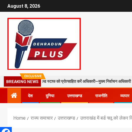
August 8, 2026
EXCLUSIVE
LO और फील्ड स्टाफ को प्रोत्साहित करें अधिकारी—मुख्य निर्वाचन अधिकारी
म
BREAKING NEWS
देश
दुनिया
उत्तराखण्ड
राजनीति
व्यापार
Home
राज्य समाचार
उत्तराखण्ड
उत्तराखंड में बर्ड फ्लू को लेकर 