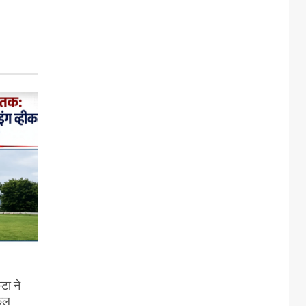
टा ने
सफल