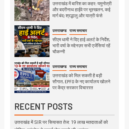
उत्तराखंड में बारिश का कहर: यमुनोत्री
और बदरीनाथ हाईवे पर भूस्खलन, कई
मार्ग बंद; श्रद्धालु और यात्री फंसे
उत्तराखण्ड
राज्य समाचार
सीएम धामी ने दिए हाई अलर्ट के निर्देश,
भारी वर्षा के मद्देनज़र सभी एजेंसियां रहें
चौकन्नी
उत्तराखण्ड
राज्य समाचार
उत्तराखंड को मिल सकती है बड़ी
सौगात, EPFO के नए कार्यालय खोलने
पर केंद्र सरकार विचाररत
RECENT POSTS
उत्तराखंड में SIR पर सियासत तेज: 19 लाख मतदाताओं को