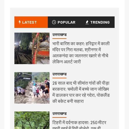
LATEST
POPULAR
TRENDING
उत्तराखण्ड
भारी बारिश का कहर: हरिद्वार में काली
मंदिर पर गिरा मलबा, श्रीनगर में
अलकनंदा का जलस्तर खतरे से नीचे
लेकिन अलर्ट जारी
उत्तराखण्ड
26 साल बाद भी सीमांत गांवों की पीड़ा
बरकरार: चमोली में बच्चे जान जोखिम
में डालकर पार कर रहे गदेरा, पोकलैंड
की बकेट बनी सहारा
उत्तराखण्ड
टिहरी में दर्दनाक हादसा: 250 मीटर
गहरी खाई में गिरी बोलेरो, एक ही