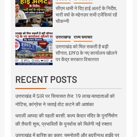
सीएम धामी ने दिए हाई अलर्ट के निर्देश,
भारी वर्षा के मद्देनज़र सभी एजेंसियां रहें
चौकन्नी
उत्तराखण्ड
राज्य समाचार
उत्तराखंड को मिल सकती है बड़ी
सौगात, EPFO के नए कार्यालय खोलने
पर केंद्र सरकार विचाररत
RECENT POSTS
उत्तराखंड में SIR पर सियासत तेज: 19 लाख मतदाताओं को
नोटिस, कांग्रेस ने जताई वोट कटने की आशंका
धराली आपदा की पहली बरसी: कल्प केदार मंदिर के पुनर्निर्माण
की तैयारी शुरू, प्रभावितों के पुनर्वास को मिलेगी नई रफ्तार
उत्तराखंड में बारिश का कहर: यमुनोत्री और बदरीनाथ हाईवे पर