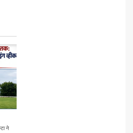
टा ने