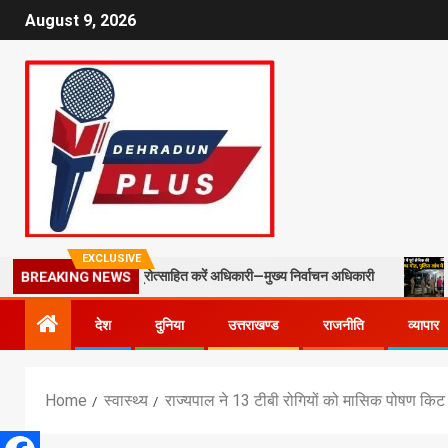
August 9, 2026
EXCLUSIVE
्ड स्टाफ को प्रोत्साहित करें अधिकारी—मुख्य निर्वाचन अधिकारी
मसूरी में पू
BREAKING NEWS
देश
दुनिया
उत्तराखण्ड
राजनीति
व्यापार
Home
स्वास्थ्य
राज्यपाल ने 13 टीबी रोगियों को मासिक पोषण किट