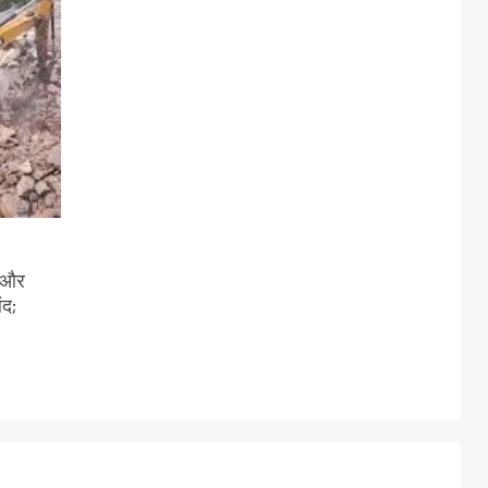
ी और
ंद;