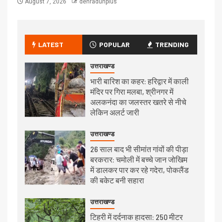
August 7, 2026
dehradunplus
LATEST
POPULAR
TRENDING
उत्तराखण्ड
भारी बारिश का कहर: हरिद्वार में काली
मंदिर पर गिरा मलबा, श्रीनगर में
अलकनंदा का जलस्तर खतरे से नीचे
लेकिन अलर्ट जारी
उत्तराखण्ड
26 साल बाद भी सीमांत गांवों की पीड़ा
बरकरार: चमोली में बच्चे जान जोखिम
में डालकर पार कर रहे गदेरा, पोकलैंड
की बकेट बनी सहारा
उत्तराखण्ड
टिहरी में दर्दनाक हादसा: 250 मीटर