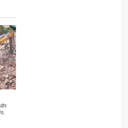
ी और
ंद;