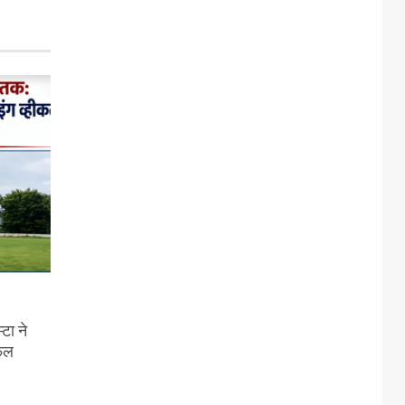
टा ने
सफल