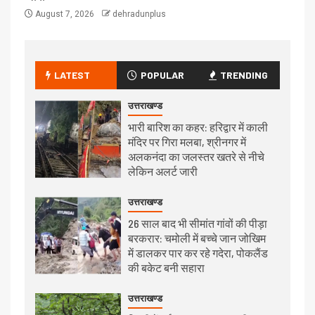
August 7, 2026
dehradunplus
LATEST
POPULAR
TRENDING
उत्तराखण्ड
भारी बारिश का कहर: हरिद्वार में काली
मंदिर पर गिरा मलबा, श्रीनगर में
अलकनंदा का जलस्तर खतरे से नीचे
लेकिन अलर्ट जारी
उत्तराखण्ड
26 साल बाद भी सीमांत गांवों की पीड़ा
बरकरार: चमोली में बच्चे जान जोखिम
में डालकर पार कर रहे गदेरा, पोकलैंड
की बकेट बनी सहारा
उत्तराखण्ड