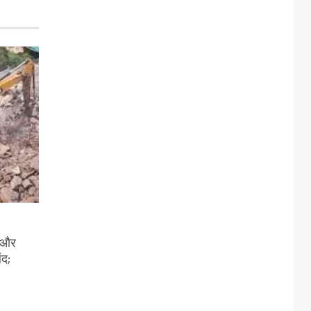
ी और
ंद;