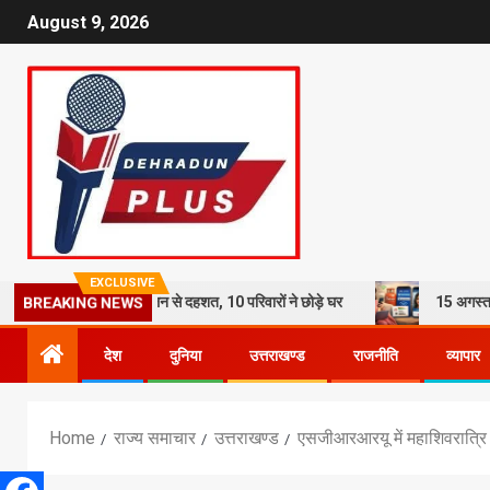
August 9, 2026
EXCLUSIVE
 का कहर: भूस्खलन से दहशत, 10 परिवारों ने छोड़े घर
15 अगस्त तक LPG कनेक्श
BREAKING NEWS
देश
दुनिया
उत्तराखण्ड
राजनीति
व्यापार
Home
राज्य समाचार
उत्तराखण्ड
एसजीआरआरयू में महाशिवरात्रि 